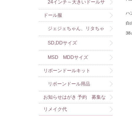
24インチ～大きいドールサ
ハ
ドール服
イズ
白
ジェジェちゃん、リタちゃ
3
んなど）
SD,DDサイズ
MSD MDDサイズ
リボーンドールキット
リボーンドール用品
お知らせはがき 予約 募集な
ど
リメイク代