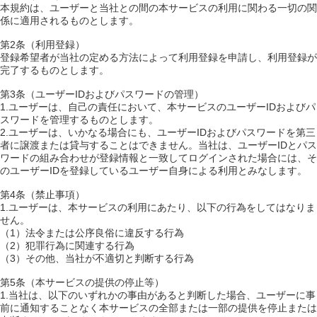
本規約は、ユーザーと当社との間の本サービスの利用に関わる一切の関
係に適用されるものとします。
第2条（利用登録）
登録希望者が当社の定める方法によって利用登録を申請し、利用登録が
完了するものとします。
第3条（ユーザーIDおよびパスワードの管理）
1.ユーザーは、自己の責任において、本サービスのユーザーIDおよびパ
スワードを管理するものとします。
2.ユーザーは、いかなる場合にも、ユーザーIDおよびパスワードを第三
者に譲渡または貸与することはできません。当社は、ユーザーIDとパス
ワードの組み合わせが登録情報と一致してログインされた場合には、そ
のユーザーIDを登録しているユーザー自身による利用とみなします。
第4条（禁止事項）
1.ユーザーは、本サービスの利用にあたり、以下の行為をしてはなりま
せん。
（1）法令または公序良俗に違反する行為
（2）犯罪行為に関連する行為
（3）その他、当社が不適切と判断する行為
第5条（本サービスの提供の停止等）
1.当社は、以下のいずれかの事由があると判断した場合、ユーザーに事
前に通知することなく本サービスの全部または一部の提供を停止または