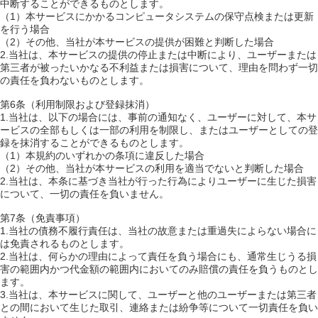
中断することができるものとします。
（1）本サービスにかかるコンピュータシステムの保守点検または更新
を行う場合
（2）その他、当社が本サービスの提供が困難と判断した場合
2.当社は、本サービスの提供の停止または中断により、ユーザーまたは
第三者が被ったいかなる不利益または損害について、理由を問わず一切
の責任を負わないものとします。
第6条（利用制限および登録抹消）
1.当社は、以下の場合には、事前の通知なく、ユーザーに対して、本サ
ービスの全部もしくは一部の利用を制限し、またはユーザーとしての登
録を抹消することができるものとします。
（1）本規約のいずれかの条項に違反した場合
（2）その他、当社が本サービスの利用を適当でないと判断した場合
2.当社は、本条に基づき当社が行った行為によりユーザーに生じた損害
について、一切の責任を負いません。
第7条（免責事項）
1.当社の債務不履行責任は、当社の故意または重過失によらない場合に
は免責されるものとします。
2.当社は、何らかの理由によって責任を負う場合にも、通常生じうる損
害の範囲内かつ代金額の範囲内においてのみ賠償の責任を負うものとし
ます。
3.当社は、本サービスに関して、ユーザーと他のユーザーまたは第三者
との間において生じた取引、連絡または紛争等について一切責任を負い