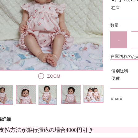
在庫
数量
-
在庫切れのた
個別送料
ZOOM
便種
share
品詳細
支払方法が銀行振込の場合4000円引き