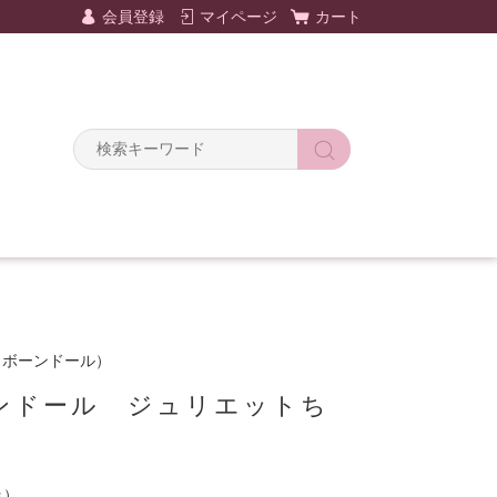
会員登録
マイページ
カート
 （リボーンドール）
ンドール ジュリエットち
み）