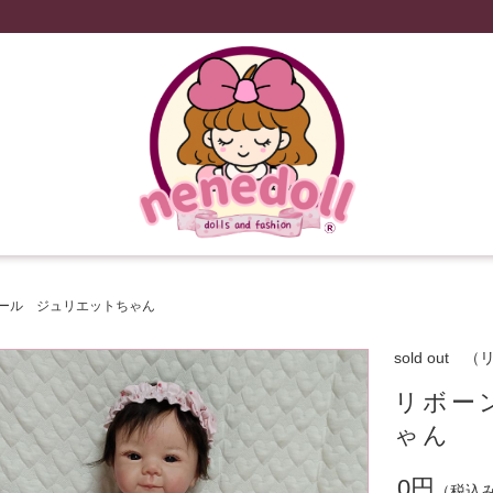
ール ジュリエットちゃん
sold out
リボー
ゃん
0円
（税込