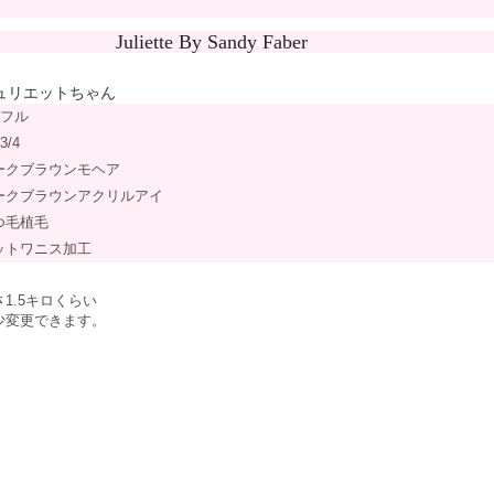
uliette By Sandy Faber
ュリエットちゃん
 フル
3/4
ークブラウンモヘア
ークブラウンアクリルアイ
つ毛植毛
ットワニス加工
さ1.5キロくらい
少変更できます。