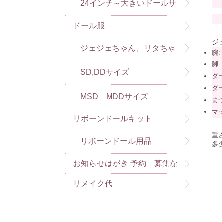
24インチ～大きいドールサ
J
ドール服
イズ
ジ
ジェジェちゃん、リタちゃ
腕:
脚: 
んなど）
SD,DDサイズ
ダ
ダ
MSD MDDサイズ
ま
マ
リボーンドールキット
重
リボーンドール用品
多
お知らせはがき 予約 募集な
ど
リメイク代