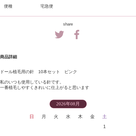
便種
宅急便
share
商品詳細
ドール植毛用の針 10本セット ピンク
私のいつも使用している針です。
一番植毛しやすくきれいに仕上がると思います
2026年08月
日
月
火
水
木
金
土
1