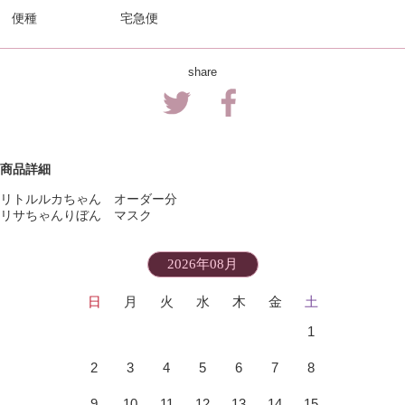
便種
宅急便
share
商品詳細
リトルルカちゃん オーダー分
リサちゃんりぼん マスク
2026年08月
日
月
火
水
木
金
土
1
2
3
4
5
6
7
8
9
10
11
12
13
14
15