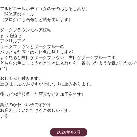
フルビニールボディ（女の子のおしるしあり）
球体関節ドール
（ブログにも画像など載せています）
ダークブラウンモヘア植毛
まつ毛植毛
アクリルアイ
ダークブラウンとダークブルーの
パッと見た感じは同じ色に見えますが
よく見ると右目がダークブラウン、左目がダークブルーです
どちらの色にしようかと別々に入れたら一番あったような気がしたので
(^^)
おしゃぶり付きます。
重みは手足のみですがそれなりに重みあります。
後ほどお洋服着せた写真など追加予定です♪
笑顔のかわいい子です(^^)
お迎えしていただけると嬉しいです。
よろ
2026年08月