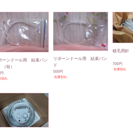
植毛用針 
リボーンドール用 結束バン
ボーンドール用 結束バン
700円
ド
 （短）
在庫切れ
500円
0円
在庫切れ
庫切れ