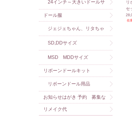
24インチ～大きいドールサ
リ
セ
ドール服
28
イズ
在
ジェジェちゃん、リタちゃ
んなど）
SD,DDサイズ
MSD MDDサイズ
リボーンドールキット
リボーンドール用品
お知らせはがき 予約 募集な
ど
リメイク代