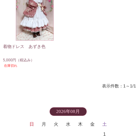
着物ドレス あずき色
5,000円
（税込み）
在庫切れ
表示件数：1～1/1
2026年08月
日
月
火
水
木
金
土
1