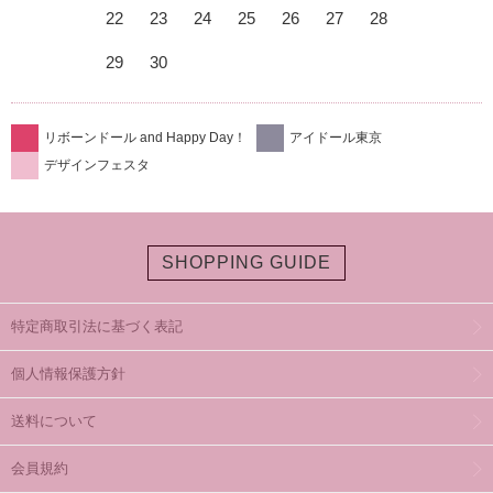
22
23
24
25
26
27
28
29
30
リボーンドール and Happy Day！
アイドール東京
デザインフェスタ
SHOPPING GUIDE
特定商取引法に基づく表記
個人情報保護方針
送料について
会員規約