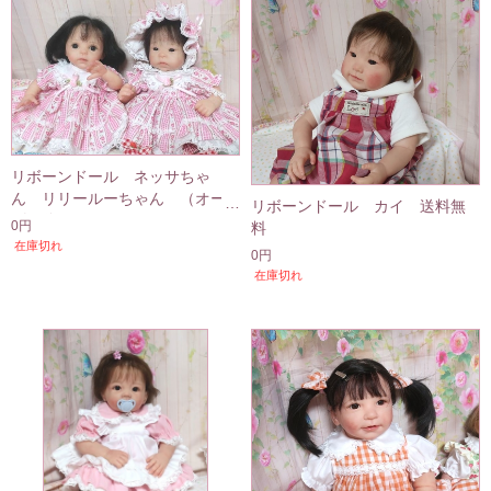
リボーンドール ネッサちゃ
ん リリールーちゃん （オー
リボーンドール カイ 送料無
ダー分）
0円
料
在庫切れ
0円
在庫切れ