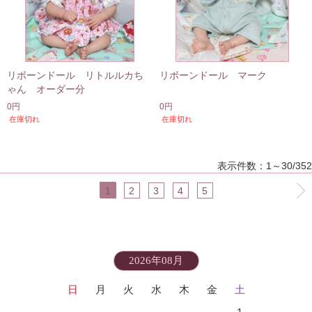
リボーンドール リトルルカち
リボーンドール マーク
ゃん オーダー分
0円
0円
在庫切れ
在庫切れ
表示件数：1～30/352
1
2
3
4
5
2026年08月
日
月
火
水
木
金
土