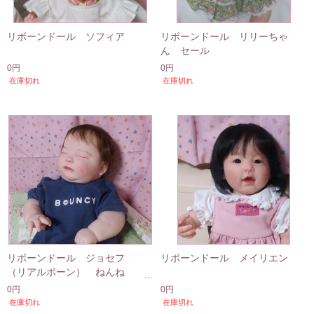
リボーンドール ソフィア
リボーンドール リリーちゃ
ん セール
0円
0円
在庫切れ
在庫切れ
リボーンドール ジョセフ
リボーンドール メイリエン
（リアルボーン） ねんね
（予約分）
0円
0円
在庫切れ
在庫切れ