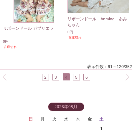
リボーンドール Anming あみ
ちゃん
リボーンドール ガブリエラ
0円
在庫切れ
0円
在庫切れ
表示件数：91～120/352
2
3
4
5
6
2026年08月
日
月
火
水
木
金
土
1